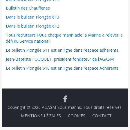
Bulletin des Chaufferies
Dans le bulletin Plongée 613
Dans le bulletin Plongée 612
Tous recruteurs ! Que chaque marin aide la Marine à relever le
défi du Service national !
Le bulletin Plongée 611 est en ligne dans l’espace adhérents.
Jean-Baptiste FOUQUET, président fondateur de l’AGASM
Le bulletin Plongée 610 est en ligne dans l’espace Adhérents
Copyright © 2026
AGASM-Sous-marins
. Tous droits réservés.
MENTIONS LÉGALES
COOKIES
CONTACT