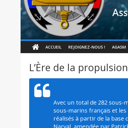
ACCUEIL
REJOIGNEZ-NOUS !
AGASM
L’Ère de la propulsion
Avec un total de 282 sous-m
sous-marins français et les 
réalisés à partir de la bas
Narval, amendée par Patric