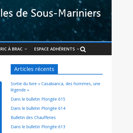
BRIC À BRAC
ESPACE ADHÉRENTS
Articles récents
Sortie du livre « Casabianca, des hommes, une
légende »
Dans le bulletin Plongée 615
Dans le bulletin Plongée 614
Bulletin des Chaufferies
Dans le bulletin Plongée 613