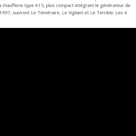
a chaufferie type K15, plus compact intégrant le générateur de
1997, suivront Le Téméraire, Le Vigilant et Le Terrible. Les 4