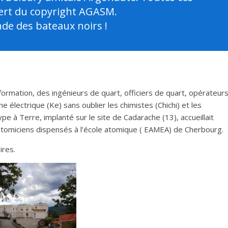
vert du copyright AGASM.
de des bateaux noirs !
formation, des ingénieurs de quart, officiers de quart, opérateur
e électrique (Ke) sans oublier les chimistes (Chichi) et les
ype à Terre, implanté sur le site de Cadarache (13), accueillait
’atomiciens dispensés à l’école atomique ( EAMEA) de Cherbourg.
ires.