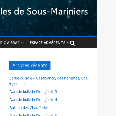
BRIC À BRAC
ESPACE ADHÉRENTS
Articles récents
Sortie du livre « Casabianca, des hommes, une
légende »
Dans le bulletin Plongée 615
Dans le bulletin Plongée 614
Bulletin des Chaufferies
Dans le bulletin Plongée 613