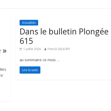
Actualités
Dans le bulletin Plongée
615
 »
1 juillet 2026
Patrick DELEURY
au sommaire ce mois …
dies
Lire la suite
si