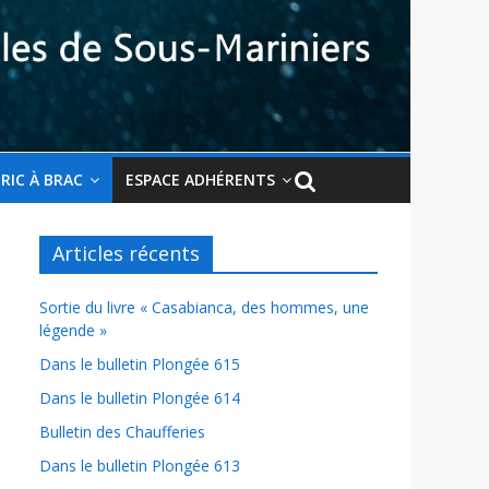
BRIC À BRAC
ESPACE ADHÉRENTS
Articles récents
Sortie du livre « Casabianca, des hommes, une
légende »
Dans le bulletin Plongée 615
Dans le bulletin Plongée 614
Bulletin des Chaufferies
Dans le bulletin Plongée 613