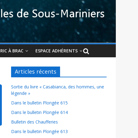
BRIC À BRAC
ESPACE ADHÉRENTS
Articles récents
Sortie du livre « Casabianca, des hommes, une
légende »
Dans le bulletin Plongée 615
Dans le bulletin Plongée 614
Bulletin des Chaufferies
Dans le bulletin Plongée 613