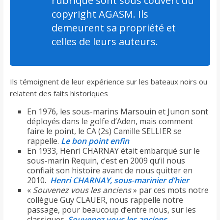
rubrique sont sous couvert du
copyright AGASM. Ils
demeurent sa propriété et
celles de leurs auteurs.
Ils témoignent de leur expérience sur les bateaux noirs ou
relatent des faits historiques
En 1976, les sous-marins Marsouin et Junon sont
déployés dans le golfe d’Aden, mais comment
faire le point, le CA (2s) Camille SELLIER se
rappelle.
Le bon point enfin
En 1933, Henri CHARNAY était embarqué sur le
sous-marin Requin, c’est en 2009 qu’il nous
confiait son histoire avant de nous quitter en
2010.
Henri CHARNAY, sous-marinier d’hier
«
Souvenez vous les anciens
» par ces mots notre
collègue Guy CLAUER, nous rappelle notre
passage, pour beaucoup d’entre nous, sur les
classiques.
Souvenez vous les anciens