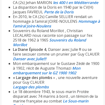
CA (2s) Jehan MARION
les 400 t en Méditerranée
La disparition de la Doris en 1940 par le CV(H)
Jacques FAVREUL
Perte de la Doris
En 2010, le CA (2s) Camille SELLIER rendait un
hommage à l’amiral JOIRE-NOULENS
Hommage à
l’amiral Joire-Noulens
Souvenirs du Roland Morillot , Christian
LECALARD nous raconte son passage sur l’ex
2518 de 1962 à 1965
Souvenirs du Roland
Morillot
La Diane Épisode 4
, Danser avec Julie !!! ou se
faire secouer comme un prunier par Guy CLAUER
Danser avec Julie!!!
Mon embarquement sur le Gustave Zédé de 1900
à 1902, récit de Auguste Thomazi
Mon
embarquement sur le GZ 1900 1902
« Largage des plombs
» , une nouvelle aventure
pour Guy CLAUER
Largage des plombs
Le 18 décembre 1943, le sous-marin Protée
disparait avec 74 marins à bord , un témoin de la
marine française au combat
Le Sous-marin