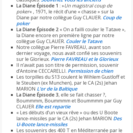
La Diane Épisode 1
: »
Un magistral coup de
poker
« , 1971, le récit d’une « chasse » sur la
Diane par notre collègue Guy CLAUER.
Coup de
poker
La Diane Épisode 2
« On a failli couler le Tatave »,
la Diane encore en première ligne par notre
collègue Guy CLAUER.
Couler le Tatave
.
Notre collègue Pierre FAVREAU, avant son
dernier voyage, nous avait confié ses souvenirs
sur le Glorieux.
Pierre FAVREAU et le Glorieux
Il n’avait pas son titre de permission, souvenir
d’Antoine CECCARELLI.
Permission de chien
Les torpilles du S13 coulent le Wihlem Gustloff et
le Steuben (ex Munchen), par le CA (2s) Jehan
MARION
L’or de la Baltique
La Diane Épisode 3
, elle se fait chasser ?,
Boummmm, Boummmm et Boummmm par Guy
CLAUER
Elle est repartie
« Les débuts d’un vieux rêve » ou des U Boote
lance-missiles par le CA (2s) Jehan MARION
Des
U-Boote lance-missiles
Les souvenirs des 400 T en Méditerranée par le