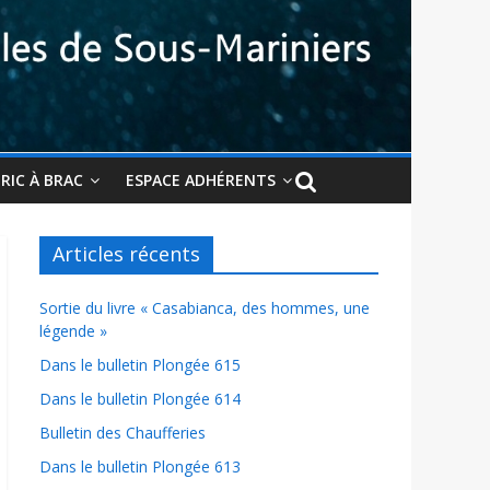
BRIC À BRAC
ESPACE ADHÉRENTS
Articles récents
Sortie du livre « Casabianca, des hommes, une
légende »
Dans le bulletin Plongée 615
Dans le bulletin Plongée 614
Bulletin des Chaufferies
Dans le bulletin Plongée 613