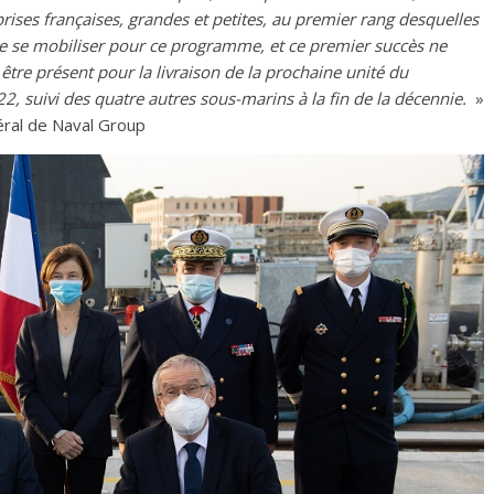
prises françaises, grandes et petites, au premier rang desquelles
de se mobiliser pour ce programme, et ce premier succès ne
être présent pour la livraison de la prochaine unité du
 suivi des quatre autres sous-marins à la fin de la décennie.
»
éral de Naval Group