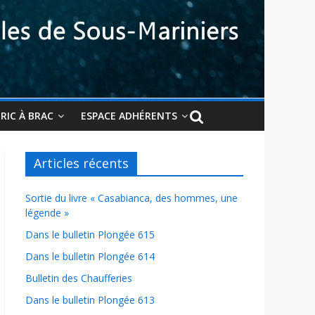
BRIC À BRAC
ESPACE ADHÉRENTS
Articles récents
Sortie du livre « Casabianca, des hommes, une
légende »
Dans le bulletin Plongée 615
Dans le bulletin Plongée 614
Bulletin des Chaufferies
Dans le bulletin Plongée 613