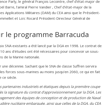
rence Parly, le général François Lecointre, chef d’état-major de
l Barre, l’amiral Pierre Vandier , Chef d’état-major de la
 des Applications Militaires (DAM) du CEA ainsi que le Président-
ommellet et Loïc Rocard Président-Directeur Général de
ur le programme Barracuda
 SNA existants a été lancé par la DGA en 1998. Le contrat de
10 ans d’études ont été nécessaires pour concevoir un sous-
s de la Marine nationale.
r une décennie. Sachant que le SNA de classe Suffren servira
s forces sous-marines au moins jusqu’en 2060, ce qui en fait
 ce siècle.
 partenaires industriels et étatiques depuis la première coupe
ès la signature du contrat d’approvisionnement par la DGA. Les
engagement des équipes de conception et de production de Naval
dière nucléaire embarquée, ainsi que celles de la DGA, du CEA