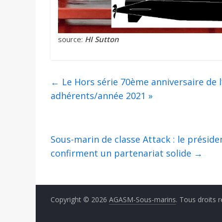
source:
HI Sutton
←
Le Hors série 70ème anniversaire de l
adhérents/année 2021 »
Sous-marin de classe Attack : le préside
confirment un partenariat solide
→
Copyright © 2026
AGASM-Sous-marins
. Tous droits 