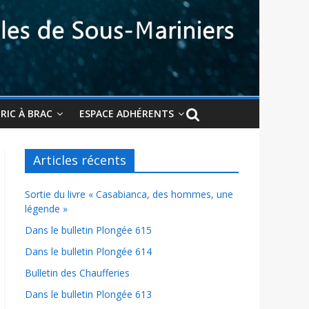
BRIC À BRAC
ESPACE ADHÉRENTS
Articles récents
Sortie du livre « Casabianca, des hommes, une
légende »
Dans le bulletin Plongée 615
Dans le bulletin Plongée 614
Bulletin des Chaufferies
Dans le bulletin Plongée 613