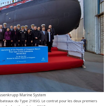
ssenkrupp Marine System
re bateaux du Type 218SG. Le contrat pour les deux premiers