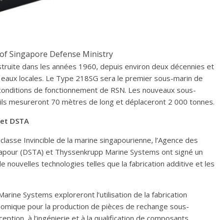
 of Singapore Defense Ministry
nstruite dans les années 1960, depuis environ deux décennies et
s eaux locales. Le Type 218SG sera le premier sous-marin de
 conditions de fonctionnement de RSN. Les nouveaux sous-
ls mesureront 70 mètres de long et déplaceront 2 000 tonnes.
 et DSTA
classe Invincible de la marine singapourienne, l’Agence des
ngapour (DSTA) et Thyssenkrupp Marine Systems ont signé un
de nouvelles technologies telles que la fabrication additive et les
rine Systems exploreront l’utilisation de la fabrication
nomique pour la production de pièces de rechange sous-
eption, à l’ingénierie et à la qualification de composants