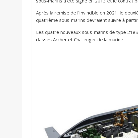
sous-marins a été signé en 2013 et le contrat p
Après la remise de l’Invincible en 2021, le deux
quatrième sous-marins devraient suivre à parti
Les quatre nouveaux sous-marins de type 218S
classes Archer et Challenger de la marine.