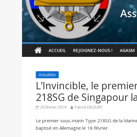
ACCUEIL
REJOIGNEZ-NOUS !
AGASM
Actualités
L’Invincible, le premi
218SG de Singapour l
20 février 2019
Patrick DELEURY
Le premier sous-marin Type 218SG de la Marine 
baptisé en Allemagne le 18 février.