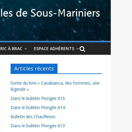
BRIC À BRAC
ESPACE ADHÉRENTS
Articles récents
Sortie du livre « Casabianca, des hommes, une
légende »
Dans le bulletin Plongée 615
Dans le bulletin Plongée 614
Bulletin des Chaufferies
Dans le bulletin Plongée 613