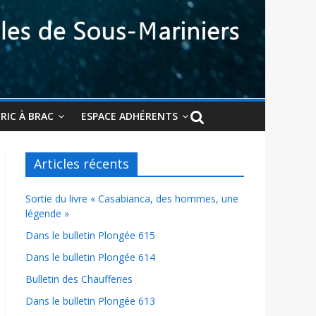
BRIC À BRAC
ESPACE ADHÉRENTS
Articles récents
Sortie du livre « Casabianca, des hommes, une
légende »
Dans le bulletin Plongée 615
Dans le bulletin Plongée 614
Bulletin des Chaufferies
Dans le bulletin Plongée 613