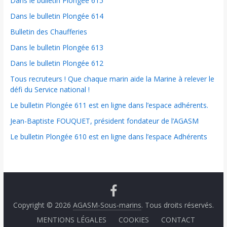
Dans le bulletin Plongée 615
Dans le bulletin Plongée 614
Bulletin des Chaufferies
Dans le bulletin Plongée 613
Dans le bulletin Plongée 612
Tous recruteurs ! Que chaque marin aide la Marine à relever le
défi du Service national !
Le bulletin Plongée 611 est en ligne dans l’espace adhérents.
Jean-Baptiste FOUQUET, président fondateur de l’AGASM
Le bulletin Plongée 610 est en ligne dans l’espace Adhérents
Copyright © 2026
AGASM-Sous-marins
. Tous droits réservés.
MENTIONS LÉGALES
COOKIES
CONTACT