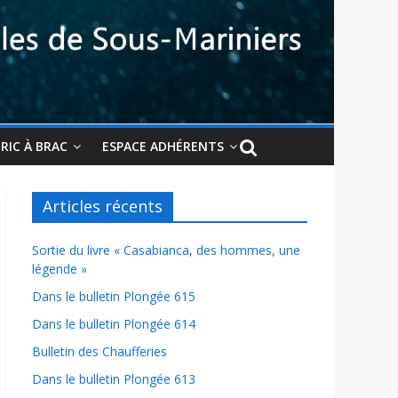
BRIC À BRAC
ESPACE ADHÉRENTS
Articles récents
Sortie du livre « Casabianca, des hommes, une
légende »
Dans le bulletin Plongée 615
Dans le bulletin Plongée 614
Bulletin des Chaufferies
Dans le bulletin Plongée 613