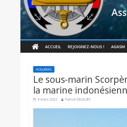
ACCUEIL
REJOIGNEZ-NOUS !
AGASM
Actualités
Le sous-marin Scorpè
la marine indonésien
4 mars 2022
Patrick DELEURY