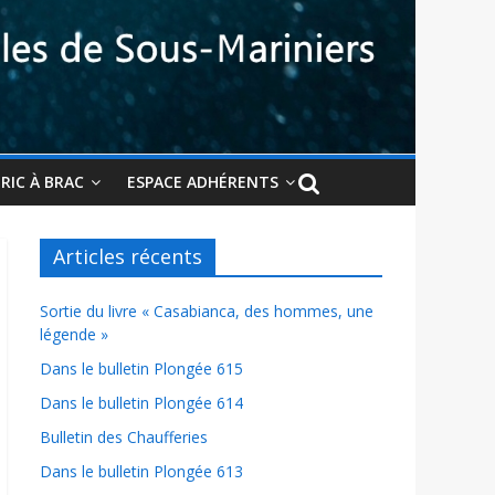
BRIC À BRAC
ESPACE ADHÉRENTS
Articles récents
Sortie du livre « Casabianca, des hommes, une
légende »
Dans le bulletin Plongée 615
Dans le bulletin Plongée 614
Bulletin des Chaufferies
Dans le bulletin Plongée 613