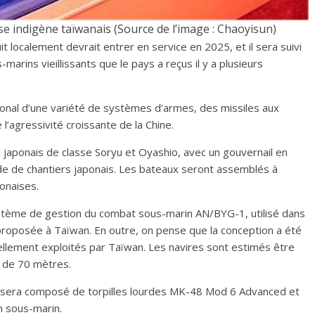
e indigène taïwanais (Source de l’image : Chaoyisun)
t localement devrait entrer en service en 2025, et il sera suivi
marins vieillissants que le pays a reçus il y a plusieurs
ional d’une variété de systèmes d’armes, des missiles aux
l’agressivité croissante de la Chine.
japonais de classe Soryu et Oyashio, avec un gouvernail en
ide de chantiers japonais. Les bateaux seront assemblés à
onaises.
ystème de gestion du combat sous-marin AN/BYG-1, utilisé dans
 proposée à Taïwan. En outre, on pense que la conception a été
ellement exploités par Taïwan. Les navires sont estimés être
r de 70 mètres.
sera composé de torpilles lourdes MK-48 Mod 6 Advanced et
n sous-marin.