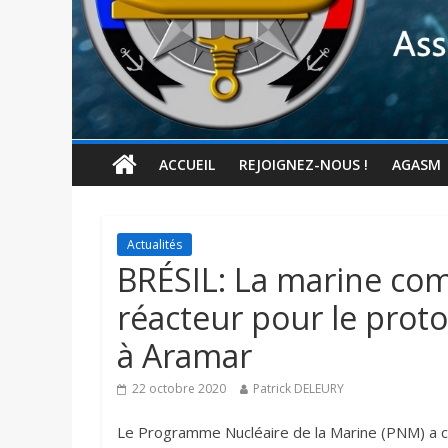
ACCUEIL
REJOIGNEZ-NOUS !
AGASM
Actualités
BRÉSIL: La marine co
réacteur pour le prot
à Aramar
22 octobre 2020
Patrick DELEURY
Le Programme Nucléaire de la Marine (PNM) a c