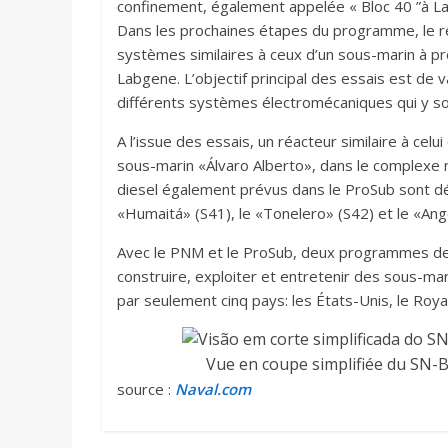
confinement, également appelée « Bloc 40 ”à L
Dans les prochaines étapes du programme, le ré
systèmes similaires à ceux d’un sous-marin à pr
Labgene. L’objectif principal des essais est de 
différents systèmes électromécaniques qui y son
A l’issue des essais, un réacteur similaire à ce
sous-marin «Álvaro Alberto», dans le complexe na
diesel également prévus dans le ProSub sont déjà
«Humaitá» (S41), le «Tonelero» (S42) et le «Ang
Avec le PNM et le ProSub, deux programmes de d
construire, exploiter et entretenir des sous-m
par seulement cinq pays: les États-Unis, le Royau
Vue en coupe simplifiée du SN-B
source :
Naval.com