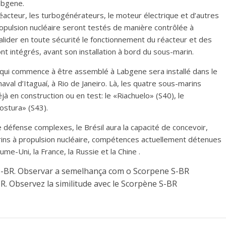
abgene.
acteur, les turbogénérateurs, le moteur électrique et d’autres
opulsion nucléaire seront testés de manière contrôlée à
valider en toute sécurité le fonctionnement du réacteur et des
t intégrés, avant son installation à bord du sous-marin.
lui qui commence à être assemblé à Labgene sera installé dans le
val d’Itaguaí, à Rio de Janeiro. Là, les quatre sous-marins
 en construction ou en test: le «Riachuelo» (S40), le
ostura» (S43).
éfense complexes, le Brésil aura la capacité de concevoir,
arins à propulsion nucléaire, compétences actuellement détenues
me-Uni, la France, la Russie et la Chine .
R. Observez la similitude avec le Scorpène S-BR