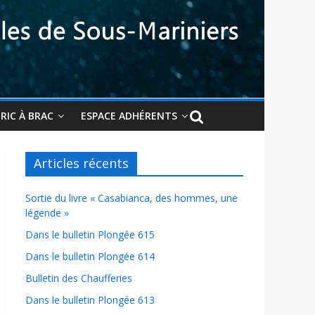
BRIC À BRAC
ESPACE ADHÉRENTS
Articles récents
Sortie du livre « Casabianca, des hommes, une
légende »
Dans le bulletin Plongée 615
Dans le bulletin Plongée 614
Bulletin des Chaufferies
Dans le bulletin Plongée 613