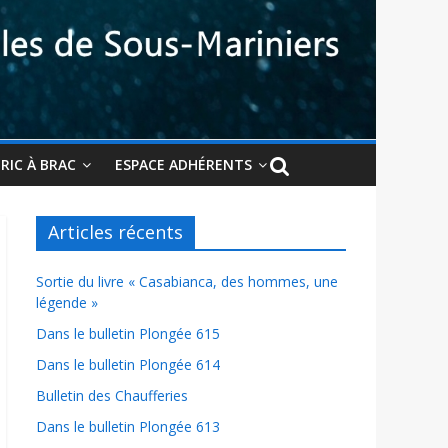
BRIC À BRAC
ESPACE ADHÉRENTS
Articles récents
Sortie du livre « Casabianca, des hommes, une
légende »
Dans le bulletin Plongée 615
Dans le bulletin Plongée 614
Bulletin des Chaufferies
Dans le bulletin Plongée 613