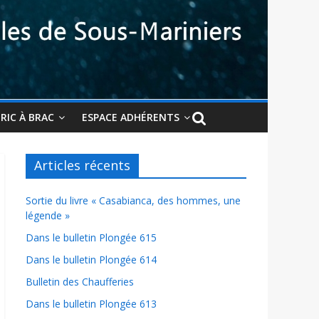
BRIC À BRAC
ESPACE ADHÉRENTS
Articles récents
Sortie du livre « Casabianca, des hommes, une
légende »
Dans le bulletin Plongée 615
Dans le bulletin Plongée 614
Bulletin des Chaufferies
Dans le bulletin Plongée 613