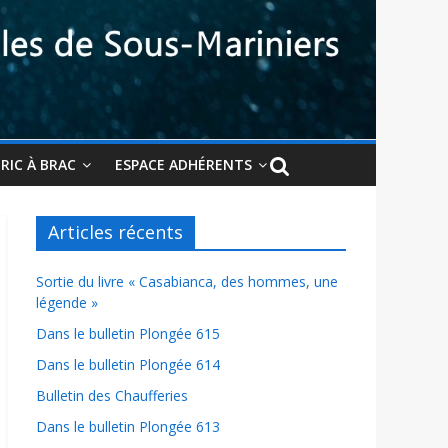
BRIC À BRAC
ESPACE ADHÉRENTS
Articles récents
Sortie du livre « Casabianca, des hommes, une
légende »
Dans le bulletin Plongée 615
Dans le bulletin Plongée 614
Bulletin des Chaufferies
Dans le bulletin Plongée 613