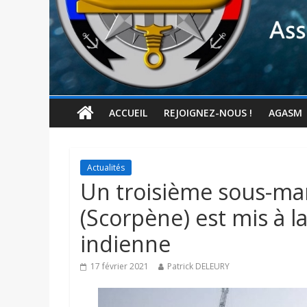
ACCUEIL
REJOIGNEZ-NOUS !
AGASM
Actualités
Un troisième sous-mari
(Scorpène) est mis à l
indienne
17 février 2021
Patrick DELEURY