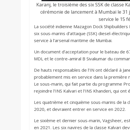
Karanj, le troisième des six SSK de classe K
cérémonie de lancement à Mumbai le 31 ja
service le 15 f
La société indienne Mazagon Dock Shipbuilders L
six sous-marins d’attaque (SSK) diesel-électriqu
service à l’arsenal maritime de Mumbai.
Un document d’acceptation pour le bateau de 67,
MDL et le contre-amiral B Sivakumar du command
De hauts responsables de l’IN ont déclaré à Jane
probablement mis en service dans la première 
Le sous-marin, qui fait partie du programme Proj
rejoindre l’INS Kalvari et l’INS Khanderi, qui 
Les quatrième et cinquième sous-marins de la c
2020, et devraient entrer en service en 2022.
Le sixième et dernier sous-marin, Vagsheer, est
en 2021. Les six navires de la classe Kalvari de