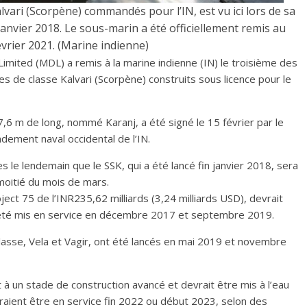
alvari (Scorpène) commandés pour l’IN, est vu ici lors de sa
nvier 2018. Le sous-marin a été officiellement remis au
évrier 2021. (Marine indienne)
imited (MDL) a remis à la marine indienne (IN) le troisième des
es de classe Kalvari (Scorpène) construits sous licence pour le
6 m de long, nommé Karanj, a été signé le 15 février par le
ement naval occidental de l’IN.
s le lendemain que le SSK, qui a été lancé fin janvier 2018, sera
moitié du mois de mars.
ect 75 de l’INR235,62 milliards (3,24 milliards USD), devrait
ont été mis en service en décembre 2017 et septembre 2019.
lasse, Vela et Vagir, ont été lancés en mai 2019 et novembre
 à un stade de construction avancé et devrait être mis à l’eau
vraient être en service fin 2022 ou début 2023, selon des