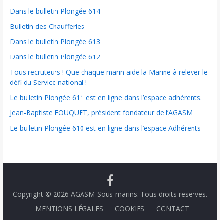
Dans le bulletin Plongée 614
Bulletin des Chaufferies
Dans le bulletin Plongée 613
Dans le bulletin Plongée 612
Tous recruteurs ! Que chaque marin aide la Marine à relever le
défi du Service national !
Le bulletin Plongée 611 est en ligne dans l’espace adhérents.
Jean-Baptiste FOUQUET, président fondateur de l’AGASM
Le bulletin Plongée 610 est en ligne dans l’espace Adhérents
Copyright © 2026
AGASM-Sous-marins
. Tous droits réservés.
MENTIONS LÉGALES
COOKIES
CONTACT