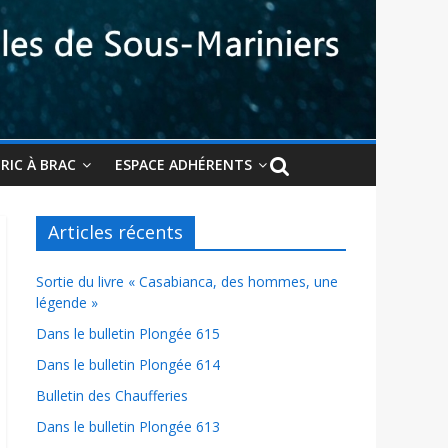
BRIC À BRAC
ESPACE ADHÉRENTS
Articles récents
Sortie du livre « Casabianca, des hommes, une
légende »
Dans le bulletin Plongée 615
Dans le bulletin Plongée 614
Bulletin des Chaufferies
Dans le bulletin Plongée 613