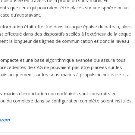
st disposée en travers de la proue du sous-marin. En
nts que ceux qui pourraient être placés sur une sphère ou un
ficace qu’auparavant.
information était effectué dans la coque épaise du bateau, alors
st effectué dans des dispositifs scellés à l’extérieur de la coque
ent la longueur des lignes de communication et donc le niveau
 compacte et une base algorithmique avancée qui assure tous
précédentes de CAG ne pouvaient pas être placées sur les
ais uniquement sur les sous-marins à propulsion nucléaire », a
ous-marins d’exportation non nucléaires sont construits en
a ou du complexe dans sa configuration complète soient installés
.prom