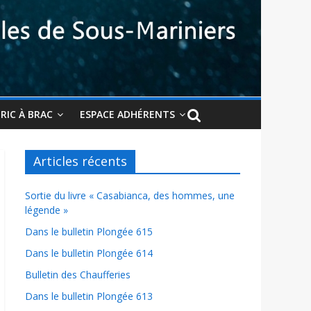
BRIC À BRAC
ESPACE ADHÉRENTS
Articles récents
Sortie du livre « Casabianca, des hommes, une
légende »
Dans le bulletin Plongée 615
Dans le bulletin Plongée 614
Bulletin des Chaufferies
Dans le bulletin Plongée 613