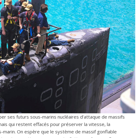
iper ses futurs sous-marins nucléaires d’attaque de massifs
ais qui restent effacés pour préserver la vitesse, la
us-marin. On espère que le système de massif gonflable