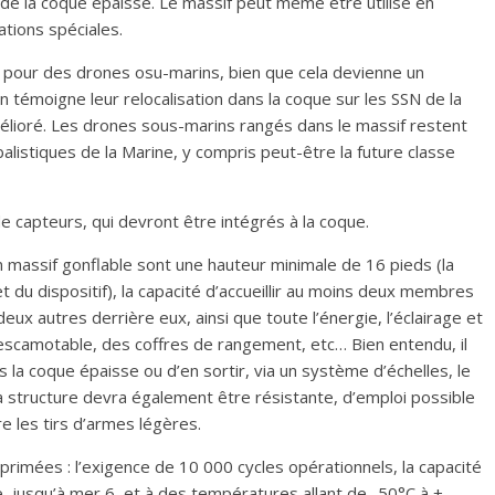
r de la coque épaisse. Le massif peut même être utilisé en
tions spéciales.
nt pour des drones osu-marins, bien que cela devienne un
témoigne leur relocalisation dans la coque sur les SSN de la
mélioré. Les drones sous-marins rangés dans le massif restent
alistiques de la Marine, y compris peut-être la future classe
 capteurs, qui devront être intégrés à la coque.
 massif gonflable sont une hauteur minimale de 16 pieds (la
t du dispositif), la capacité d’accueillir au moins deux membres
ux autres derrière eux, ainsi que toute l’énergie, l’éclairage et
escamotable, des coffres de rangement, etc… Bien entendu, il
la coque épaisse ou d’en sortir, via un système d’échelles, le
a structure devra également être résistante, d’emploi possible
e les tirs d’armes légères.
primées : l’exigence de 10 000 cycles opérationnels, la capacité
e, jusqu’à mer 6, et à des températures allant de -50°C à +