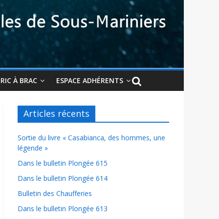
BRIC À BRAC
ESPACE ADHÉRENTS
Articles récents
Sortie du livre « Casabianca, des hommes, une
légende »
Dans le bulletin Plongée 615
Dans le bulletin Plongée 614
Bulletin des Chaufferies
Dans le bulletin Plongée 613