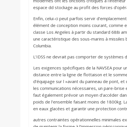
modernes ont les onctions critiques à l’intérieu
espace dd stockage au profit des forces d’opéra
Enfin, celui-ci peut parfois servir d’emplaceme
élément de conception moins courant, comme en 
classe Los Angeles à partir du standard 688i a
une caractéristique des sous-marins à missiles b
Columbia.
L’IDSS ne devrait pas comporter de systèmes de
Les exigences spécifiques de la NAVSEA pour un
distance entre la ligne de flottaison et le somme
d’équipage sur l »avant du panneau de pont, et de
les communications nécessaires, un pare-brise 
faut également prévoir un moyen d’accéder dans 
poids de l’ensemble faisant moins de 1800kg. L
en eaux glacées et garantir une protection contr
autres contraintes opérationnelles minimales ex
de maintenir la forme à l’immersion périscopiqu