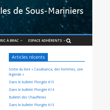
BRIC À BRAC
ESPACE ADHÉRENTS
Articles récents
Sortie du livre « Casabianca, des hommes, une
légende »
Dans le bulletin Plongée 615
Dans le bulletin Plongée 614
Bulletin des Chaufferies
Dans le bulletin Plongée 613