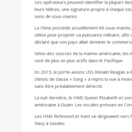
Les opérateurs peuvent identifier la plupart d
leurs hélices, une signature propre à chaque s
sons de sous-marins.
La Chine possède actuellement 66 sous-marins, s
utilise pour projeter sa puissance militaire, afin 
déclaré que son pays allait dominer le commerce, 
Selon des sources de la marine américaine, les n
sont de plus en plus actifs dans le Pacifique.
En 2015, le porte-avions USS Ronald Reagan a é
chinois de classe « Song » a repris la vue à mo
sans être préalablement détecté.
La nuit dernière, le HMS Queen Elizabeth et son
américaine à Guam. Les escales prévues en Coré
Les HMS Richmond et Kent se dirigeaient vers l’î
Navy à Sasebo.