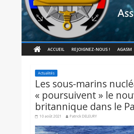
ACCUEIL
REJOIGNEZ-NOUS !
AGASM
Actualités
Les sous-marins nucléa
« poursuivent » le no
britannique dans le Pa
10 août 2021
Patrick DELEURY