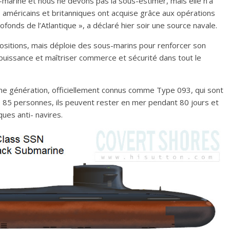
s-marine et nous ne devons pas la sous-estimer, mais elle n’a
 américains et britanniques ont acquise grâce aux opérations
fonds de l’Atlantique », a déclaré hier soir une source navale.
s positions, mais déploie des sous-marins pour renforcer son
puissance et maîtriser commerce et sécurité dans tout le
e génération, officiellement connus comme Type 093, qui sont
 85 personnes, ils peuvent rester en mer pendant 80 jours et
ques anti- navires.