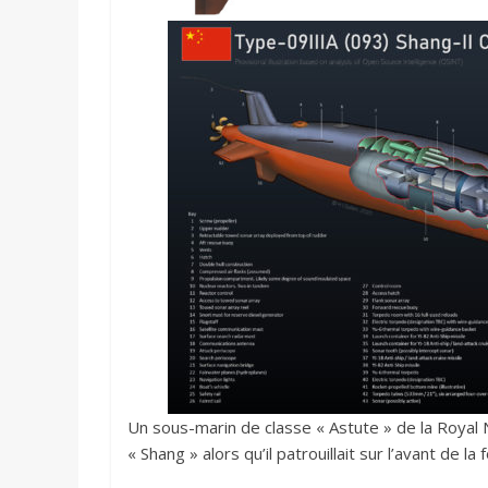
Un sous-marin de classe « Astute » de la Royal N
« Shang » alors qu’il patrouillait sur l’avant de la 