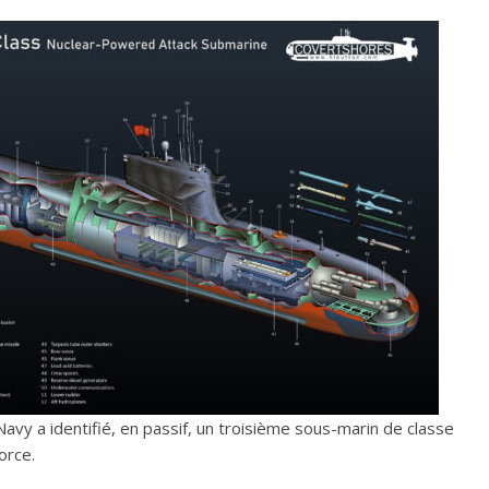
avy a identifié, en passif, un troisième sous-marin de classe
force.