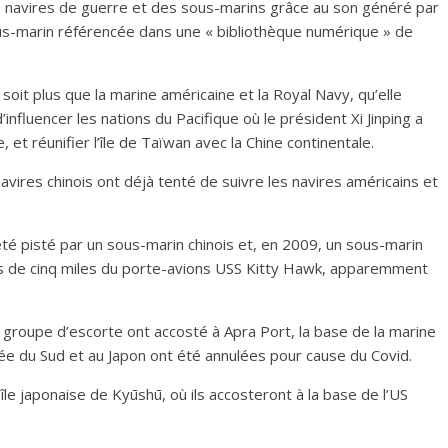
es navires de guerre et des sous-marins grâce au son généré par
ous-marin référencée dans une « bibliothèque numérique » de
oit plus que la marine américaine et la Royal Navy, qu’elle
d’influencer les nations du Pacifique où le président Xi Jinping a
et réunifier l’île de Taïwan avec la Chine continentale.
avires chinois ont déjà tenté de suivre les navires américains et
té pisté par un sous-marin chinois et, en 2009, un sous-marin
ins de cinq miles du porte-avions USS Kitty Hawk, apparemment
 groupe d’escorte ont accosté à Apra Port, la base de la marine
e du Sud et au Japon ont été annulées pour cause du Covid.
le japonaise de Kyūshū, où ils accosteront à la base de l’US