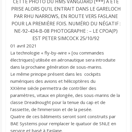
CETTE PHOTO DU HMS VANGUARD (***) A ÉTÉ
PRISE ALORS QU’IL ENTRAIT DANS LE GARELOCH
PAR RHU NARROWS, EN ROUTE VERS FASLANE
POUR LA PREMIÈRE FOIS. NUMÉRO DU NÉGATIF :
NE-92-434-B-08 PHOTOGRAPHE : – LE CPOA(P)
EST PETER SIMCOCK 25/10/92
01 avril 2021
La technologie « fly-by-wire » [ou commandes
électriques] utilisée en aéronautique sera introduite
dans la prochaine génération de sous-marins.
Le même principe présent dans les cockpits
numériques des avions et hélicoptères du
XXIème siècle permettra de contrôler des
paramètres, vitaux en plongée, des sous-marins de la
classe Dreadnought pour la tenue du cap et de
l’assiette, de l’immersion et de la pesée.
Quatre de ces bâtiments seront sont construits par
BAE Systems pour remplacer le quatuor de SNLE en
service et basé à Faslane.