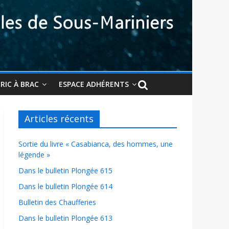
BRIC À BRAC
ESPACE ADHÉRENTS
Articles récents
Sortie du livre « Casabianca, des hommes, une
légende »
Dans le bulletin Plongée 615
Dans le bulletin Plongée 614
Bulletin des Chaufferies
Dans le bulletin Plongée 613