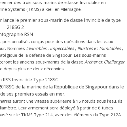
premier des trois sous-marins de «classe Invincible» en
rine Systems (TKMS) à Kiel, en Allemagne.
nfographie RSN
s personnalisés conçus pour des opérations dans les eaux
apour. Nommés
Invincibles
,
Impeccables
,
Illustres
et
Inimitables
,
atégique de la défense de Singapour. Les sous-marins
aceront les anciens sous-marins de la classe
Archer
et
Challenger
te depuis plus de deux décennies.
 2018SG de la marine de la République de Singapour dans le
s de ses premiers essais en mer.
rins auront une vitesse supérieure à 15 nœuds sous l’eau. Ils
iamètre. Leur armement sera déployé à partir de 8 tubes
 basé sur le TKMS Type 214, avec des éléments du Type 212A