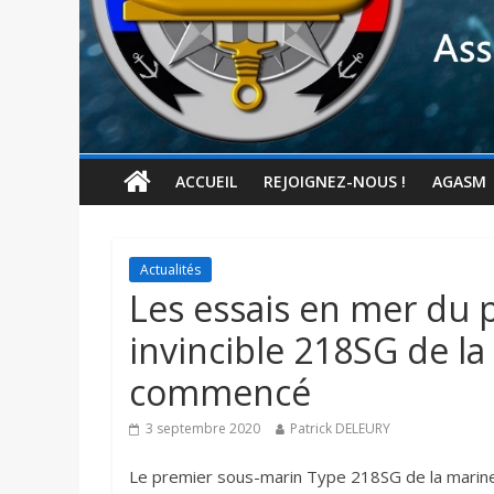
ACCUEIL
REJOIGNEZ-NOUS !
AGASM
Actualités
Les essais en mer du 
invincible 218SG de l
commencé
3 septembre 2020
Patrick DELEURY
Le premier sous-marin Type 218SG de la marine 