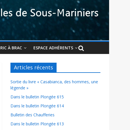
BRIC À BRAC
ESPACE ADHÉRENTS
Articles récents
Sortie du livre « Casabianca, des hommes, une
légende »
Dans le bulletin Plongée 615
Dans le bulletin Plongée 614
Bulletin des Chaufferies
Dans le bulletin Plongée 613