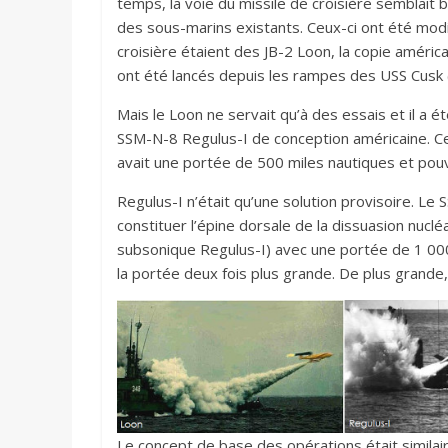
temps, la voie du missile de croisière semblait 
des sous-marins existants. Ceux-ci ont été modi
croisière étaient des JB-2 Loon, la copie améri
ont été lancés depuis les rampes des USS Cusk 
Mais le Loon ne servait qu’à des essais et il a 
SSM-N-8 Regulus-I de conception américaine. Ce 
avait une portée de 500 miles nautiques et po
Regulus-I n’était qu’une solution provisoire. L
constituer l’épine dorsale de la dissuasion nuclé
subsonique Regulus-I) avec une portée de 1 000 
la portée deux fois plus grande. De plus grande
Le concept de base des opérations était simila