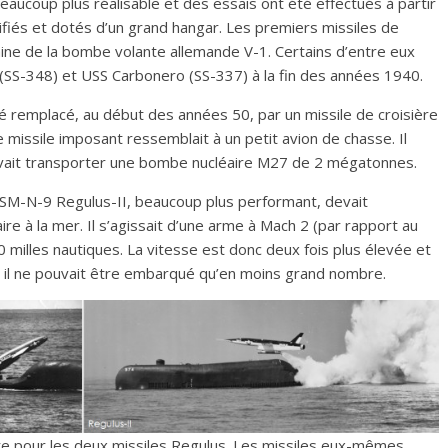
beaucoup plus réalisable et des essais ont été effectués à partir
fiés et dotés d’un grand hangar. Les premiers missiles de
caine de la bombe volante allemande V-1. Certains d’entre eux
(SS-348) et USS Carbonero (SS-337) à la fin des années 1940.
été remplacé, au début des années 50, par un missile de croisière
missile imposant ressemblait à un petit avion de chasse. Il
uvait transporter une bombe nucléaire M27 de 2 mégatonnes.
e SSM-N-9 Regulus-II, beaucoup plus performant, devait
aire à la mer. Il s’agissait d’une arme à Mach 2 (par rapport au
milles nautiques. La vitesse est donc deux fois plus élevée et
, il ne pouvait être embarqué qu’en moins grand nombre.
ire pour les deux missiles Regulus. Les missiles eux-mêmes