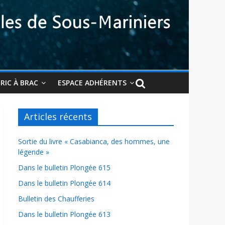
BRIC À BRAC
ESPACE ADHÉRENTS
Articles récents
Sortie du livre « Casabianca, des hommes, une
légende »
Dans le bulletin Plongée 615
Dans le bulletin Plongée 614
Bulletin des Chaufferies
Dans le bulletin Plongée 613