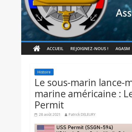
ACCUEIL
REJOIGNEZ-NOUS !
AGASM
Histoire
Le sous-marin lance-mi
marine américaine : Le
Permit
28 août 2021
Patrick DELEURY