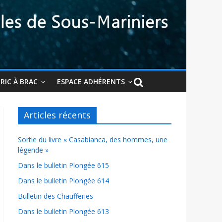
BRIC À BRAC
ESPACE ADHÉRENTS
Articles récents
Sortie du livre « Casabianca, des hommes, une
légende »
Dans le bulletin Plongée 615
Dans le bulletin Plongée 614
Bulletin des Chaufferies
Dans le bulletin Plongée 613