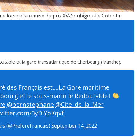
ne lors de la remise du prix ©A.Soubigou-Le Cotentin
outable et la gare transatlantique de
Cherbourg (Manche).
é des Français est….La Gare maritime
bourg et le sous-marin le Redoutable !
re
@bernstephane
@Cite_de_la_Mer
twitter.com/3yDiYpKqvf
ais (@PrefereFrancais)
September 14, 2022