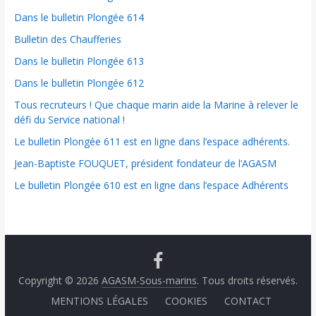
Dans le bulletin Plongée 614
Bulletin des Chaufferies
Dans le bulletin Plongée 613
Dans le bulletin Plongée 612
Tous recruteurs ! Que chaque marin aide la Marine à relever le
défi du Service national !
Le bulletin Plongée 611 est en ligne dans l’espace adhérents.
Jean-Baptiste FOUQUET, président fondateur de l’AGASM
Le bulletin Plongée 610 est en ligne dans l’espace Adhérents
Copyright © 2026
AGASM-Sous-marins
. Tous droits réservés.
MENTIONS LÉGALES
COOKIES
CONTACT