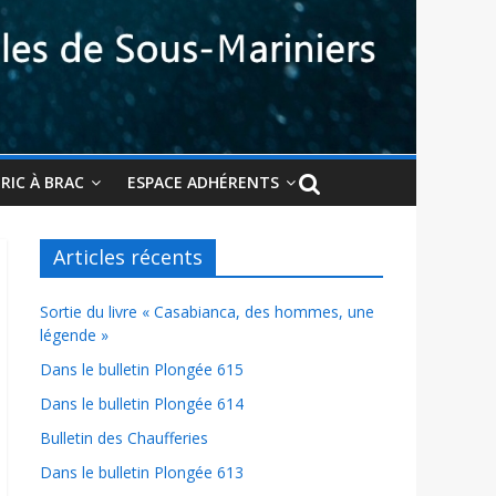
BRIC À BRAC
ESPACE ADHÉRENTS
Articles récents
Sortie du livre « Casabianca, des hommes, une
légende »
Dans le bulletin Plongée 615
Dans le bulletin Plongée 614
Bulletin des Chaufferies
Dans le bulletin Plongée 613