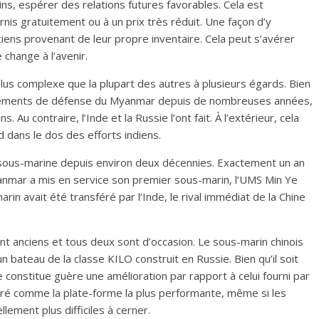
ins, espérer des relations futures favorables. Cela est
rnis gratuitement ou à un prix très réduit. Une façon d’y
ciens provenant de leur propre inventaire. Cela peut s’avérer
 change à l’avenir.
us complexe que la plupart des autres à plusieurs égards. Bien
équipements de défense du Myanmar depuis de nombreuses années,
. Au contraire, l’Inde et la Russie l’ont fait. À l’extérieur, cela
dans le dos des efforts indiens.
sous-marine depuis environ deux décennies. Exactement un an
anmar a mis en service son premier sous-marin, l’UMS Min Ye
rin avait été transféré par l’Inde, le rival immédiat de la Chine
t anciens et tous deux sont d’occasion. Le sous-marin chinois
un bateau de la classe KILO construit en Russie. Bien qu’il soit
e constitue guère une amélioration par rapport à celui fourni par
déré comme la plate-forme la plus performante, même si les
lement plus difficiles à cerner.