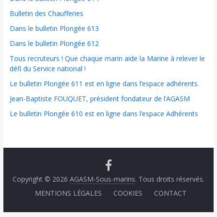
Bulletin des Chaufferies
Dans le bulletin Plongée 613
Dans le bulletin Plongée 612
Tous recruteurs ! Que chaque marin aide la Marine à relever le
défi du Service national !
Le bulletin Plongée 611 est en ligne dans l’espace adhérents.
Jean-Baptiste FOUQUET, président fondateur de l’AGASM
Le bulletin Plongée 610 est en ligne dans l’espace Adhérents
Copyright © 2026
AGASM-Sous-marins
. Tous droits réservés.
MENTIONS LÉGALES
COOKIES
CONTACT