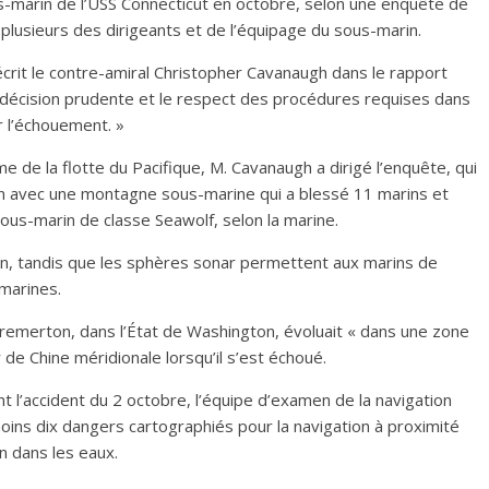
ous-marin de l’USS Connecticut en octobre, selon une enquête de
lusieurs des dirigeants et de l’équipage du sous-marin.
écrit le contre-amiral Christopher Cavanaugh dans le rapport
de décision prudente et le respect des procédures requises dans
r l’échouement. »
e de la flotte du Pacifique, M. Cavanaugh a dirigé l’enquête, qui
rin avec une montagne sous-marine qui a blessé 11 marins et
ous-marin de classe Seawolf, selon la marine.
arin, tandis que les sphères sonar permettent aux marins de
marines.
 Bremerton, dans l’État de Washington, évoluait « dans une zone
 de Chine méridionale lorsqu’il s’est échoué.
t l’accident du 2 octobre, l’équipe d’examen de la navigation
oins dix dangers cartographiés pour la navigation à proximité
n dans les eaux.