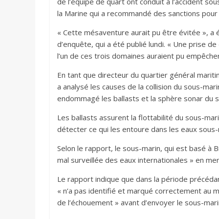
de l’équipe de quart ont conduit à l’accident s
la Marine qui a recommandé des sanctions pour p
« Cette mésaventure aurait pu être évitée », a 
d’enquête, qui a été publié lundi. « Une prise 
l’un de ces trois domaines auraient pu empêche
En tant que directeur du quartier général maritim
a analysé les causes de la collision du sous-ma
endommagé les ballasts et la sphère sonar du s
Les ballasts assurent la flottabilité du sous-m
détecter ce qui les entoure dans les eaux sous-
Selon le rapport, le sous-marin, qui est basé à
mal surveillée des eaux internationales » en mer
Le rapport indique que dans la période précédan
« n’a pas identifié et marqué correctement au m
de l’échouement » avant d’envoyer le sous-mari