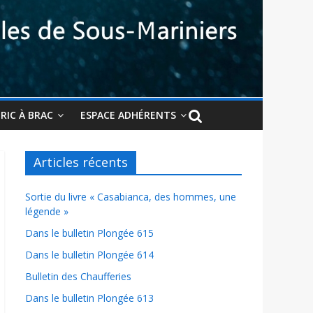
BRIC À BRAC
ESPACE ADHÉRENTS
Articles récents
Sortie du livre « Casabianca, des hommes, une
légende »
Dans le bulletin Plongée 615
Dans le bulletin Plongée 614
Bulletin des Chaufferies
Dans le bulletin Plongée 613