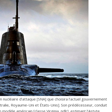
 nucléaire d’attaque [SNA] que choisira l’actuel gouvernement
ustralie, Royaume-Uni et États-Unis]. Son prédécesseur, conduit
 modèle américain [classe Virginia, ndlr], estimant l’Astute