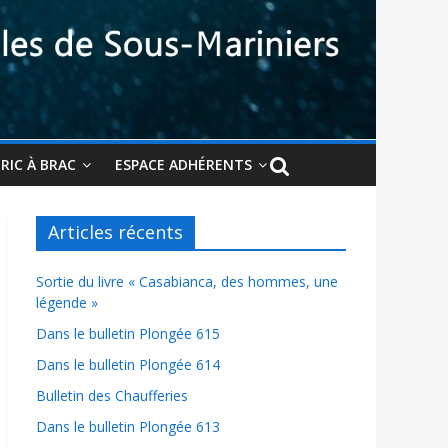
BRIC À BRAC
ESPACE ADHÉRENTS
Articles récents
Sortie du livre « Casabianca, des hommes, une
légende »
Dans le bulletin Plongée 615
Dans le bulletin Plongée 614
Bulletin des Chaufferies
Dans le bulletin Plongée 613