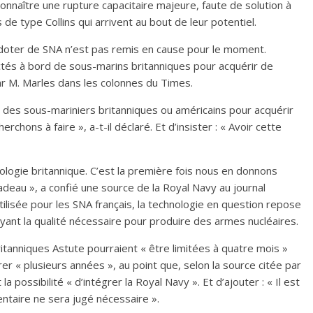
connaître une rupture capacitaire majeure, faute de solution à
e type Collins qui arrivent au bout de leur potentiel.
 la doter de SNA n’est pas remis en cause pour le moment.
ectés à bord de sous-marins britanniques pour acquérir de
par M. Marles dans les colonnes du Times.
ec des sous-mariniers britanniques ou américains pour acquérir
chons à faire », a-t-il déclaré. Et d’insister : « Avoir cette
ologie britannique. C’est la première fois nous en donnons
cadeau », a confié une source de la Royal Navy au journal
tilisée pour les SNA français, la technologie en question repose
 ayant la qualité nécessaire pour produire des armes nucléaires.
tanniques Astute pourraient « être limitées à quatre mois »
er « plusieurs années », au point que, selon la source citée par
a possibilité « d’intégrer la Royal Navy ». Et d’ajouter : « Il est
ntaire ne sera jugé nécessaire ».