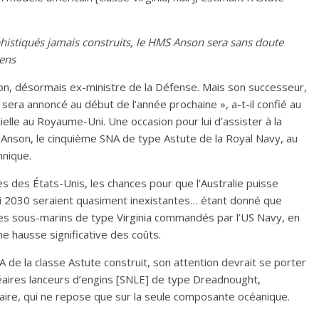
histiqués jamais construits, le HMS Anson
sera sans doute
iens
tton, désormais ex-ministre de la Défense. Mais son successeur,
 sera annoncé au début de l’année prochaine », a-t-il confié au
ielle au Royaume-Uni. Une occasion pour lui d’assister à la
Anson, le cinquième SNA de type Astute de la Royal Navy, au
nnique.
s des États-Unis, les chances pour que l’Australie puisse
ci 2030 seraient quasiment inexistantes… étant donné que
e les sous-marins de type Virginia commandés par l’US Navy, en
ne hausse significative des coûts.
de la classe Astute construit, son attention devrait se porter
éaires lanceurs d’engins [SNLE] de type Dreadnought,
aire, qui ne repose que sur la seule composante océanique.