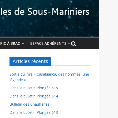
BRIC À BRAC
ESPACE ADHÉRENTS
Articles récents
Sortie du livre « Casabianca, des hommes, une
légende »
Dans le bulletin Plongée 615
Dans le bulletin Plongée 614
Bulletin des Chaufferies
Dans le bulletin Plongée 613