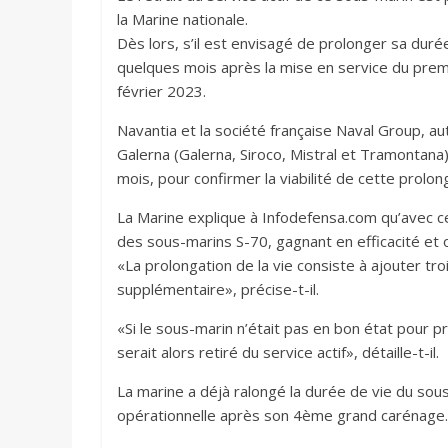
la Marine nationale.
Dès lors, s’il est envisagé de prolonger sa durée 
quelques mois après la mise en service du premi
février 2023.
Navantia et la société française Naval Group, a
Galerna (Galerna, Siroco, Mistral et Tramontana
mois, pour confirmer la viabilité de cette prolon
La Marine explique à Infodefensa.com qu’avec cett
des sous-marins S-70, gagnant en efficacité et 
«La prolongation de la vie consiste à ajouter t
supplémentaire», précise-t-il.
«Si le sous-marin n’était pas en bon état pour pro
serait alors retiré du service actif», détaille-t-il.
La marine a déjà ralongé la durée de vie du sous
opérationnelle après son 4ème grand carénage. C