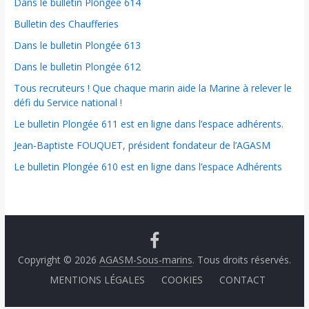
Dans le bulletin Plongée 614
Bulletin des Chaufferies
Dans le bulletin Plongée 613
Dans le bulletin Plongée 612
Tous recruteurs ! Que chaque marin aide la Marine à relever le
défi du Service national !
Le bulletin Plongée 611 est en ligne dans l’espace adhérents.
Jean-Baptiste FOUQUET, président fondateur de l’AGASM
Le bulletin Plongée 610 est en ligne dans l’espace Adhérents
Copyright © 2026
AGASM-Sous-marins
. Tous droits réservés.
MENTIONS LÉGALES
COOKIES
CONTACT