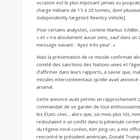
occasion est le plus imposant jamais vu jusqu’a
charge militaire de 15 à 20 tonnes, dont plusieu
Independently targeted Reentry Vehicle].
Pour certains analystes, comme Markus Schiller, 
» et « n’a absolument aucun sens, sauf dans un 
message suivant : ‘Ayez très peur’. »
Mais la présentation de ce missile confirmait a
comité des sanctions des Nations unies et l’Age
d’affirmer dans leurs rapports, à savoir que, ma
missiles intercontinentaux qu’elle avait annoncé
arsenal.
Cette annonce avait permis un rapprochement qu
commandait de se garder de tout enthousiasme] 
les États-Unis… alors que, six mois plus tôt, no
redoutaient e un conflit dans la péninsule coréen
du régime nord-coréen, Kim Jong-un, a mis offic
rencontré le président américain, Donald Trump, 