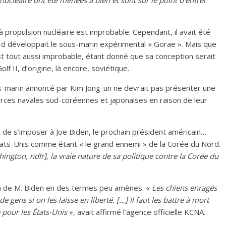
ucléaire ont été menées à bien et sont sur le point d’entrer
à propulsion nucléaire est improbable. Cependant, il avait été
ord développait le sous-marin expérimental « Gorae ». Mais que
st tout aussi improbable, étant donné que sa conception serait
f II, d’origine, là encore, soviétique.
s-marin annoncé par Kim Jong-un ne devrait pas présenter une
orces navales sud-coréennes et japonaises en raison de leur
t de s’imposer à Joe Biden, le prochain président américain…
tats-Unis comme étant « le grand ennemi » de la Corée du Nord.
ngton, ndlr], la vraie nature de sa politique contre la Corée du
ion de M. Biden en des termes peu amènes. «
Les chiens enragés
ens si on les laisse en liberté. […] Il faut les battre à mort
e pour les États-Unis
», avait affirmé l’agence officielle KCNA.