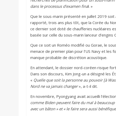
recherches de planification pour un sous-marin n
dans le processus d’examen fina
l. »
Que le sous-marin présenté en juillet 2019 soit 
rapporté, trois ans plus tôt, que la Corée du N
ce dernier soit doté de chaufferies nucléaires e
basée sur celle du sous-marin lanceur d’engins Gol
Que ce soit un Roméo modifié ou Gorae, le sou
menace de premier plan pour l’US Navy et les f
manque probable de discrétion acoustique.
En attendant, le dossier nord-coréen risque for
Dans son discours, Kim Jong-un a désigné les É
«
Quelle que soit la personne au pouvoir [à Washi
Nord ne va jamais changer
», a-t-il dit.
En novembre, Pyongyang avait accueilli l’élect
comme Biden peuvent faire du mal à beaucoup de g
avec un bâton » et « le faire sera aussi bénéfiqu