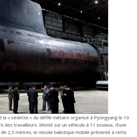
 été la « vedette » du défilé militaire organisé à Pyongyang le 10
ti des travailleurs. Monté sur un véhicule à 11 essieux, d’une
e 2,5 mètres, le missile balistique mobile présenté à cette