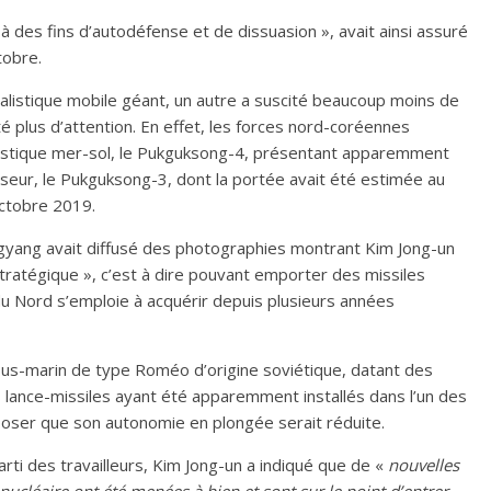
des fins d’autodéfense et de dissuasion », avait ainsi assuré
tobre.
e balistique mobile géant, un autre a suscité beaucoup moins de
é plus d’attention. En effet, les forces nord-coréennes
istique mer-sol, le Pukguksong-4, présentant apparemment
eur, le Pukguksong-3, dont la portée avait été estimée au
octobre 2019.
gyang avait diffusé des photographies montrant Kim Jong-un
 stratégique », c’est à dire pouvant emporter des missiles
du Nord s’emploie à acquérir depuis plusieurs années
sous-marin de type Roméo d’origine soviétique, datant des
lance-missiles ayant été apparemment installés dans l’un des
poser que son autonomie en plongée serait réduite.
Parti des travailleurs, Kim Jong-un a indiqué que de «
nouvelles