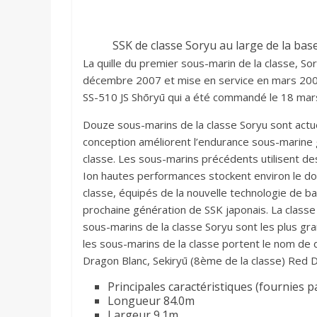
SSK de classe Soryu au large de la ba
La quille du premier sous-marin de la classe, S
décembre 2007 et mise en service en mars 2009. 
SS-510 JS Shōryū qui a été commandé le 18 mar
Douze sous-marins de la classe Soryu sont actu
conception améliorent l’endurance sous-marine 
classe. Les sous-marins précédents utilisent de
Ion hautes performances stockent environ le do
classe, équipés de la nouvelle technologie de b
prochaine génération de SSK japonais. La class
sous-marins de la classe Soryu sont les plus g
les sous-marins de la classe portent le nom de d
Dragon Blanc, Sekiryū (8ème de la classe) Red 
Principales caractéristiques (fournies 
Longueur 84.0m
Largeur 9.1m