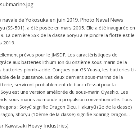
se navale de Yokosuka en juin 2019. Photo Naval News
oryu (SS-501), a été posée en mars 2005. Elle a été inaugurée en
La dernière SSK de la classe Soryu à rejoindre la flotte est le
s 2019.
ellement prévus pour le JMSDF. Les caractéristiques de
grâce aux batteries lithium-ion du onzième sous-marin de la
s batteries plomb-acide. Conçues par GS Yuasa, les batteries Li-
uble de la puissance. Les deux derniers sous-marins de la
atterie, serviront probablement de banc d’essai pour la
e Soyu est une version améliorée du sous-marin Oyashio. Les
rands sous-marins au monde à propulsion conventionnelle. Tous
ragons : Soryū signifie Dragon Bleu, Hakuryū (2e de la classe)
Dragon, Shoryu (10ème de la classe) signifie Soaring Dragon…
par Kawasaki Heavy Industries):