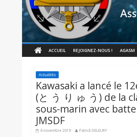
ACCUEIL
REJOIGNEZ-NOUS !
AGASM
Actualités
Kawasaki a lancé le 1
(と う り ゅ う) de la cl
sous-marin avec batter
JMSDF
6 novembre 2019
Patrick DELEURY