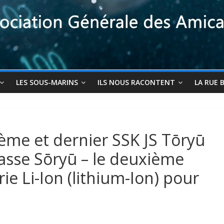
LES SOUS-MARINS
ILS NOUS RACONTENT
LA RUE 
2ème et dernier SSK JS Tōryū
asse Sōryū – le deuxième
ie Li-Ion (lithium-Ion) pour