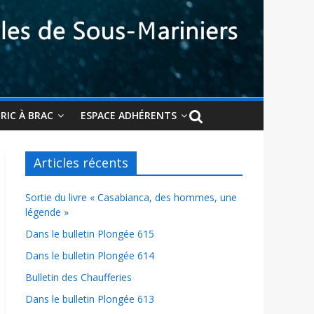
BRIC À BRAC
ESPACE ADHÉRENTS
Articles récents
Sortie du livre « Casabianca, des hommes, une
légende »
Dans le bulletin Plongée 615
Dans le bulletin Plongée 614
Bulletin des Chaufferies
Dans le bulletin Plongée 613