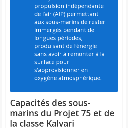
propulsion indépendante
de l’air (AIP) permettant
aux sous-marins de rester
immergés pendant de
longues périodes,
produisant de l’énergie
sans avoir à remonter à la
surface pour
s’approvisionner en
oxygène atmosphérique.
Capacités des sous-
marins du Projet 75 et de
la classe Kalvari