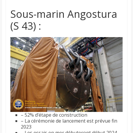
Sous-marin Angostura
(S 43) :
– 52% d’étape de construction
– La cérémonie de lancement est prévue fin
2023
– Les essais en mer débuteront début 2024