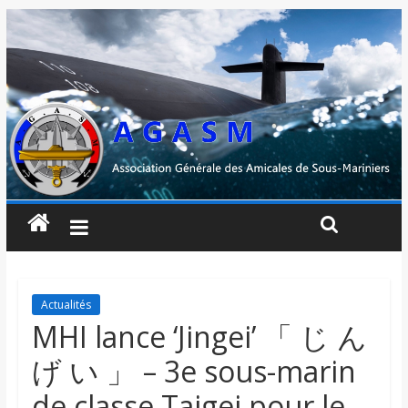
Actualités
MHI lance ‘Jingei’ 「 じ ん
げ い 」 – 3e sous-marin
de classe Taigei pour le