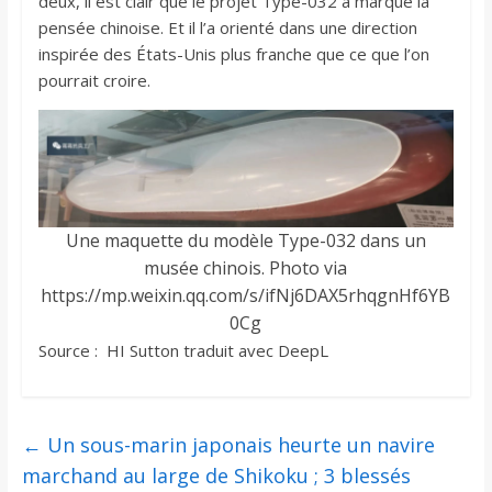
deux, il est clair que le projet Type-032 a marqué la
pensée chinoise. Et il l’a orienté dans une direction
inspirée des États-Unis plus franche que ce que l’on
pourrait croire.
Une maquette du modèle Type-032 dans un
musée chinois. Photo via
https://mp.weixin.qq.com/s/ifNj6DAX5rhqgnHf6YB
0Cg
Source : HI Sutton traduit avec DeepL
←
Un sous-marin japonais heurte un navire
marchand au large de Shikoku ; 3 blessés