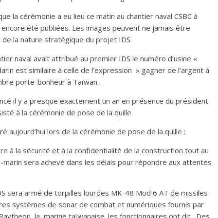
ue la cérémonie a eu lieu ce matin au chantier naval CSBC à
 encore été publiées. Les images peuvent ne jamais être
 de la nature stratégique du projet IDS.
ier naval avait attribué au premier IDS le numéro d’usine «
rin est similaire à celle de l’expression » gagner de l’argent à
mbre porte-bonheur à Taïwan.
ncé il y a presque exactement un an en présence du président
isté à la cérémonie de pose de la quille.
é aujourd’hui lors de la cérémonie de pose de la quille :
e à la sécurité et à la confidentialité de la construction tout au
s-marin sera achevé dans les délais pour répondre aux attentes
S sera armé de torpilles lourdes MK-48 Mod 6 AT de missiles
res systèmes de sonar de combat et numériques fournis par
aytheon, la marine taïwanaise. les fonctionnaires ont dit . Des