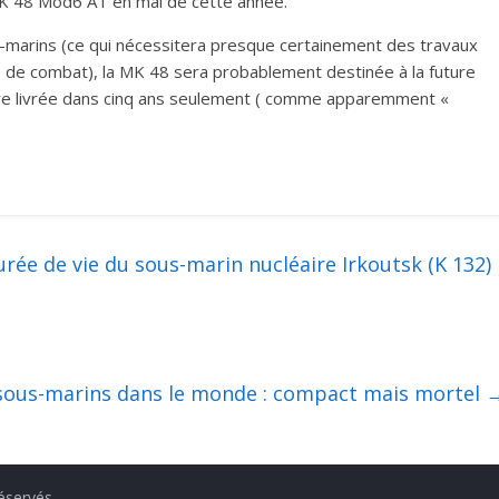
s MK 48 Mod6 AT en mai de cette année.
-marins (ce qui nécessitera presque certainement des travaux
 de combat), la MK 48 sera probablement destinée à la future
tre livrée dans cinq ans seulement ( comme apparemment «
urée de vie du sous-marin nucléaire Irkoutsk (K 132)
 sous-marins dans le monde : compact mais mortel
réservés.