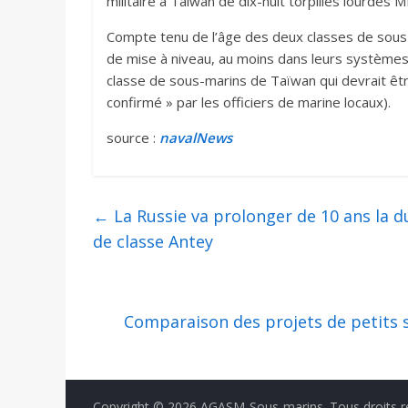
militaire à Taiwan de dix-huit torpilles lourde
Compte tenu de l’âge des deux classes de sous
de mise à niveau, au moins dans leurs systèmes
classe de sous-marins de Taïwan qui devrait ê
confirmé » par les officiers de marine locaux).
source :
navalNews
←
La Russie va prolonger de 10 ans la d
de classe Antey
Comparaison des projets de petits
Copyright © 2026
AGASM-Sous-marins
. Tous droits 