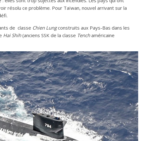
: elles sont trop sujettes aux incendies. Les pays qui ont
ir résolu ce problème. Pour Taïwan, nouvel arrivant sur la
éfi.
sants de classe
Chien Lung
construits aux Pays-Bas dans les
pe
Hai Shih
(anciens SSK de la classe
Tench
américaine