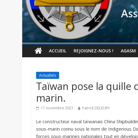
ACCUEIL
REJOIGNEZ-NOUS !
AGASM
Actualités
Taïwan pose la quille
marin.
17 novembre 2021
Patrick DELEURY
Le constructeur naval taïwanais China Shipbuildi
sous-marin connu sous le nom de Indigenous Def
forces sous-marines nationales tout en dévelop