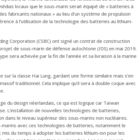
médias locaux que le sous-marin serait équipé de « batteries à
s fabricants nationaux » au lieu d’un système de propulsion
rence à l’utilisation de la technologie des batteries au lithium-
ilding Corporation (CSBC) ont signé un contrat de construction
projet de sous-marin de défense autochtone (IDS) en mai 2019.
otype sera achevée par la fin de l’année et sa livraison à la marine
 sur la classe Hai Lung, gardant une forme similaire mais s’en
ssif traditionnel. Cela implique qu’il sera à double coque avec
e.
ge du design néerlandais, ce qui est logique car Taïwan
. L’installation de nouvelles technologies de batteries,
ion dans le niveau supérieur des sous-marins non nucléaires.
-marins avec ces technologies de batteries, notamment le
nt mis du temps à adopter les batteries lithium-ion pour les