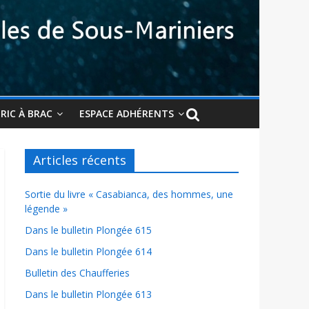
BRIC À BRAC
ESPACE ADHÉRENTS
Articles récents
Sortie du livre « Casabianca, des hommes, une
légende »
Dans le bulletin Plongée 615
Dans le bulletin Plongée 614
Bulletin des Chaufferies
Dans le bulletin Plongée 613