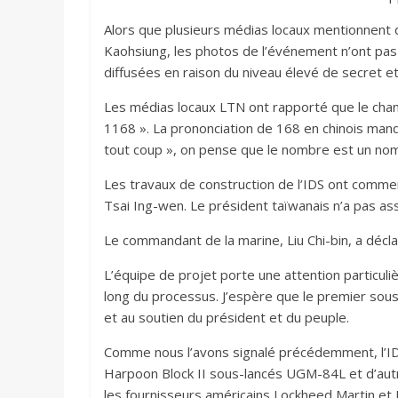
Alors que plusieurs médias locaux mentionnent q
Kaohsiung, les photos de l’événement n’ont pas
diffusées en raison du niveau élevé de secret et
Les médias locaux LTN ont rapporté que le chant
1168 ». La prononciation de 168 en chinois manda
tout coup », on pense que le nombre est un no
Les travaux de construction de l’IDS ont comme
Tsai Ing-wen. Le président taïwanais n’a pas ass
Le commandant de la marine, Liu Chi-bin, a déclar
L’équipe de projet porte une attention particulièr
long du processus. J’espère que le premier sou
et au soutien du président et du peuple.
Comme nous l’avons signalé précédemment, l’ID
Harpoon Block II sous-lancés UGM-84L et d’aut
les fournisseurs américains Lockheed Martin et R