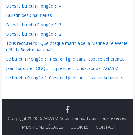
Dans le bulletin Plongée 614
Bulletin des Chaufferies
Dans le bulletin Plongée 613
Dans le bulletin Plongée 612
Tous recruteurs ! Que chaque marin aide la Marine à relever le
défi du Service national !
Le bulletin Plongée 611 est en ligne dans l’espace adhérents.
Jean-Baptiste FOUQUET, président fondateur de l’AGASM
Le bulletin Plongée 610 est en ligne dans l’espace Adhérents
Copyright © 2026
AGASM-Sous-marins
. Tous droits réservés.
MENTIONS LÉGALES
COOKIES
CONTACT