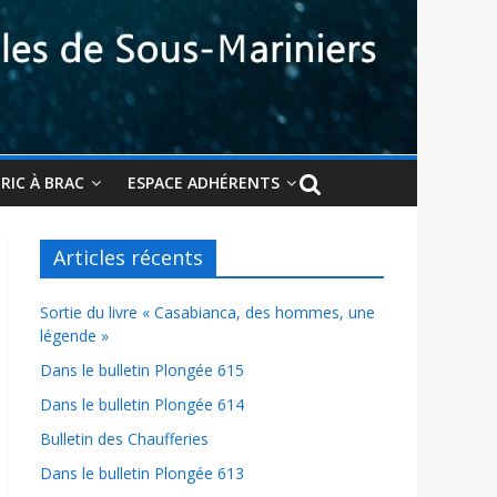
BRIC À BRAC
ESPACE ADHÉRENTS
Articles récents
Sortie du livre « Casabianca, des hommes, une
légende »
Dans le bulletin Plongée 615
Dans le bulletin Plongée 614
Bulletin des Chaufferies
Dans le bulletin Plongée 613