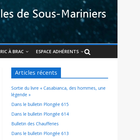
BRIC À BRAC
ESPACE ADHÉRENTS
Articles récents
Sortie du livre « Casabianca, des hommes, une
légende »
Dans le bulletin Plongée 615
Dans le bulletin Plongée 614
Bulletin des Chaufferies
Dans le bulletin Plongée 613