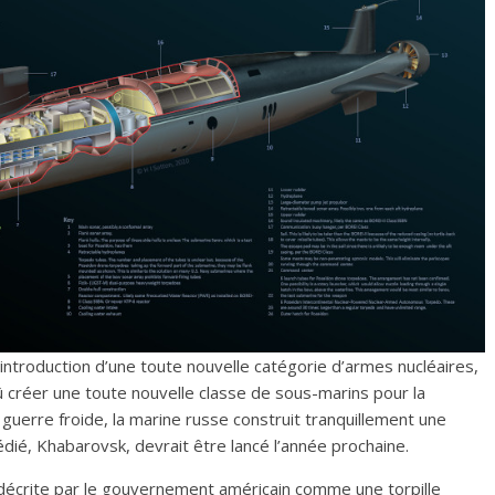
’introduction d’une toute nouvelle catégorie d’armes nucléaires,
û créer une toute nouvelle classe de sous-marins pour la
guerre froide, la marine russe construit tranquillement une
dié, Khabarovsk, devrait être lancé l’année prochaine.
crite par le gouvernement américain comme une torpille