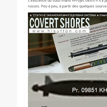
L’existence du sous-marin «Projet 08951» n’a ja
russes. Peu à peu, à partir des quelques source