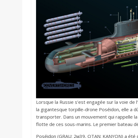
Lorsque la Russie s’est engagée sur la voie de l
la gigantesque torpille-drone Poséidon, elle a d
transporter. Dans un mouvement qui rappelle la 
flotte de ces sous-marins. Le premier bateau dé
Poséidon (GRAU: 2м39, OTAN: KANYON) a été dé