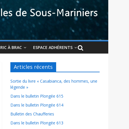
BRIC À BRAC
ESPACE ADHÉRENTS
Articles récents
Sortie du livre « Casabianca, des hommes, une
légende »
Dans le bulletin Plongée 615
Dans le bulletin Plongée 614
Bulletin des Chaufferies
Dans le bulletin Plongée 613