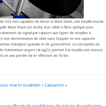
de 533 mm capables de lancer la Black Shark, une torpille lourde
pille Black Shark est dotée d’un câble à fibre optique pour
raitement du signal par rapport aux types de torpilles à
nt une discrimination de cible sans Doppler et une capacité
entes d’analyse spatiale et de goniométrie. La conception du
de d’aluminium-argent (Al-AgO), permet à la torpille une vitesse
) et une portée de tir effective de 50 km.
ous-marin israélien « Caesaron ».
avy souffrent de problèmes de pièces de rechange.