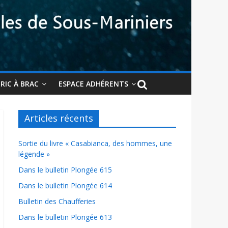
BRIC À BRAC
ESPACE ADHÉRENTS
Articles récents
Sortie du livre « Casabianca, des hommes, une
légende »
Dans le bulletin Plongée 615
Dans le bulletin Plongée 614
Bulletin des Chaufferies
Dans le bulletin Plongée 613