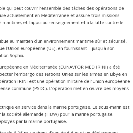
ple qui peut couvrir l’ensemble des tâches des opérations de
oule actuellement en Méditerranée et assure trois missions
maritime, et l’appui au renseignement et à la lutte contre le
ribue au maintien d’un environnement maritime sûr et sécurisé,
que l’Union européenne (UE), en fournissant – jusqu’à son
tion Sophia.
on européenne en Méditerranée (EUNAVFOR MED IRINI) a été
specter l’embargo des Nations Unies sur les armes en Libye en
opération IRINI est une opération militaire de l’Union européenne
e défense commune (PSDC). L’opération met en œuvre des moyens
ctrique en service dans la marine portugaise. Le sous-marin est
 la société allemande (HDW) pour la marine portugaise.
ployés par la marine portugaise.
tre de 6,35 m, un tirant d’eau de 6,6 m et un déplacement