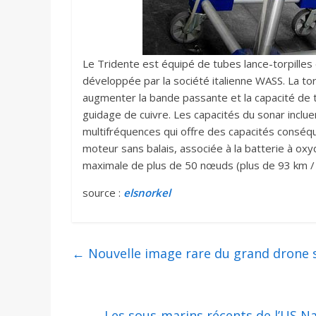
Le Tridente est équipé de tubes lance-torpilles 
développée par la société italienne WASS. La tor
augmenter la bande passante et la capacité de t
guidage de cuivre. Les capacités du sonar inclue
multifréquences qui offre des capacités conséqu
moteur sans balais, associée à la batterie à oxy
maximale de plus de 50 nœuds (plus de 93 km / h
source :
elsnorkel
←
Nouvelle image rare du grand drone s
Les sous-marins récents de l’US N