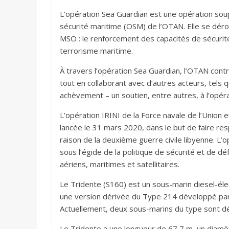
L’opération Sea Guardian est une opération sou
sécurité maritime (OSM) de l’OTAN. Elle se dér
MSO : le renforcement des capacités de sécurité 
terrorisme maritime.
À travers l’opération Sea Guardian, l’OTAN cont
tout en collaborant avec d’autres acteurs, tels 
achèvement – un soutien, entre autres, à l’opéra
L’opération IRINI de la Force navale de l’Uni
lancée le 31 mars 2020, dans le but de faire re
raison de la deuxième guerre civile libyenne. L’
sous l’égide de la politique de sécurité et d
aériens, maritimes et satellitaires.
Le Tridente (S160) est un sous-marin diesel-éle
une version dérivée du Type 214 développé par
Actuellement, deux sous-marins du type sont dé
Le Tridente a une longueur de 67,7 m, un diamè