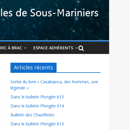
BRIC À BRAC
ESPACE ADHÉRENTS
Articles récents
Sortie du livre « Casabianca, des hommes, une
légende »
Dans le bulletin Plongée 615
Dans le bulletin Plongée 614
Bulletin des Chaufferies
Dans le bulletin Plongée 613