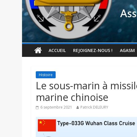
ACCUEIL
REJOIGNEZ-NOUS !
AGASM
Histoire
Le sous-marin à missi
marine chinoise
6 septembre 2021
Patrick DELEURY