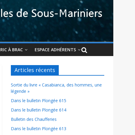
BRIC À BRAC
ESPACE ADHÉRENTS
Articles récents
Sortie du livre « Casabianca, des hommes, une
légende »
Dans le bulletin Plongée 615
Dans le bulletin Plongée 614
Bulletin des Chaufferies
Dans le bulletin Plongée 613