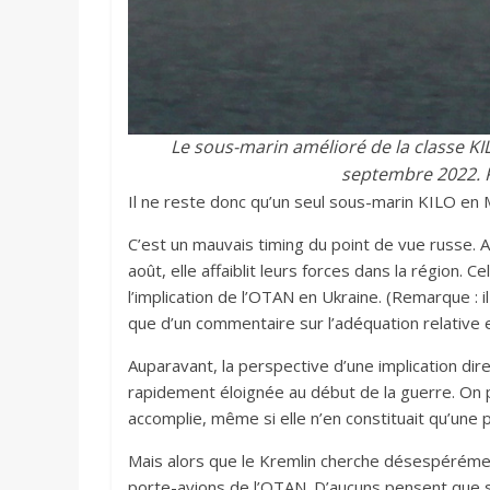
Le sous-marin amélioré de la classe KIL
septembre 2022. P
Il ne reste donc qu’un seul sous-marin KILO en
C’est un mauvais timing du point de vue russe. 
août, elle affaiblit leurs forces dans la région. 
l’implication de l’OTAN en Ukraine. (Remarque : i
que d’un commentaire sur l’adéquation relative e
Auparavant, la perspective d’une implication di
rapidement éloignée au début de la guerre. On p
accomplie, même si elle n’en constituait qu’une p
Mais alors que le Kremlin cherche désespérément
porte-avions de l’OTAN. D’aucuns pensent que si