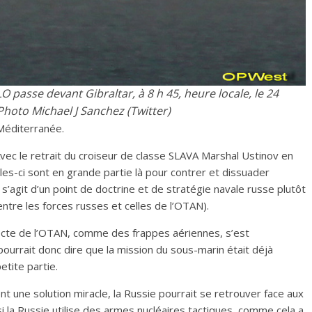
O passe devant Gibraltar, à 8 h 45, heure locale, le 24
hoto Michael J Sanchez (Twitter)
 Méditerranée.
Avec le retrait du croiseur de classe SLAVA Marshal Ustinov en
Celles-ci sont en grande partie là pour contrer et dissuader
l s’agit d’un point de doctrine et de stratégie navale russe plutôt
ntre les forces russes et celles de l’OTAN).
recte de l’OTAN, comme des frappes aériennes, s’est
ourrait donc dire que la mission du sous-marin était déjà
etite partie.
 une solution miracle, la Russie pourrait se retrouver face aux
 la Russie utilise des armes nucléaires tactiques, comme cela a