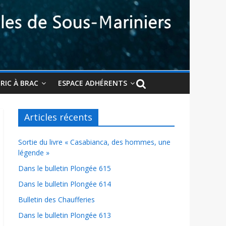
BRIC À BRAC
ESPACE ADHÉRENTS
Articles récents
Sortie du livre « Casabianca, des hommes, une
légende »
Dans le bulletin Plongée 615
Dans le bulletin Plongée 614
Bulletin des Chaufferies
Dans le bulletin Plongée 613